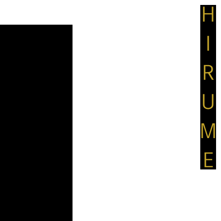
Hirum
-
日
本
の
伝
統
技
術
と
厳
選
さ
れ
た
素