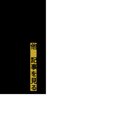
材
で
織
り
成
す、
他の記事を見る
淡
く、
美
し
い
輝
き
を
放
つ
装