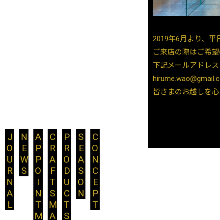
材
で
織
2019年6月より、平
り
ご来店の際はご希望
成
下記メールアドレス
す、
hirume.wao@gmail.
淡
皆さまのお越しを心
く、
美
し
JOURNAL
NEWS
APPOINTMENT
CRAFTSMANSHIP
PRODUCTS
SEASON
CONCEPT
い
輝
き
を
放
つ
装