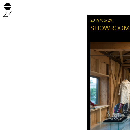
Hirume
-
2019/05/29
日
SHOWRO
本
の
伝
統
技
術
と
厳
選
さ
れ
た
素